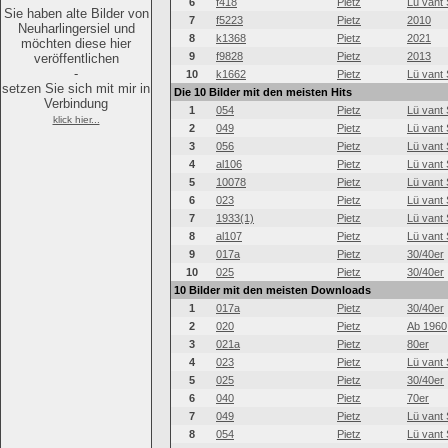
6
f418
Pietz
Lü vant 
Sie haben alte Bilder von
7
f5223
Pietz
2010
Neuharlingersiel und
8
k1368
Pietz
2021
möchten diese hier
9
f9828
Pietz
2013
veröffentlichen
-
10
k1662
Pietz
Lü vant 
setzen Sie sich mit mir in
Die 10 Bilder mit den meisten Hits
Verbindung
1
054
Pietz
Lü vant 
klick hier...
2
049
Pietz
Lü vant 
3
056
Pietz
Lü vant 
4
al106
Pietz
Lü vant 
5
10078
Pietz
Lü vant 
6
023
Pietz
Lü vant 
7
1933(1)
Pietz
Lü vant 
8
al107
Pietz
Lü vant 
9
017a
Pietz
30/40er
10
025
Pietz
30/40er
10 Bilder mit den meisten Downloads
1
017a
Pietz
30/40er
2
020
Pietz
Ab 1960
3
021a
Pietz
80er
4
023
Pietz
Lü vant 
5
025
Pietz
30/40er
6
040
Pietz
70er
7
049
Pietz
Lü vant 
8
054
Pietz
Lü vant 