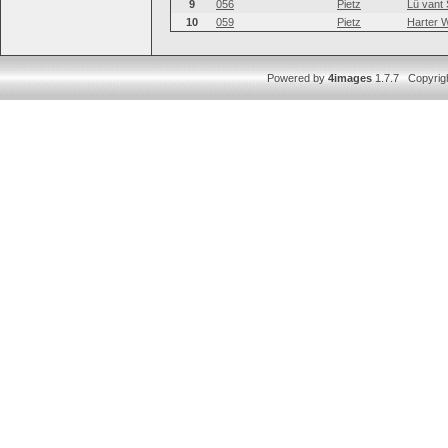
9
056
Pietz
Lü vant 
10
059
Pietz
Harter W
Powered by
4images
1.7.7 Copyrig