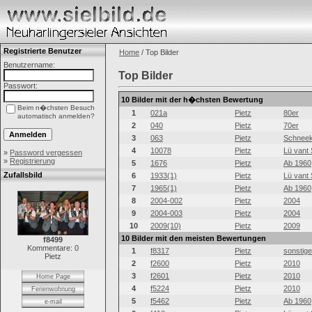
Registrierte Benutzer
Home
/ Top Bilder
Benutzername:
Top Bilder
Passwort:
10 Bilder mit der h�chsten Bewertung
Beim n�chsten Besuch
1
021a
Pietz
80er
automatisch anmelden?
2
040
Pietz
70er
3
063
Pietz
Schneek
4
10078
Pietz
Lü vant 
»
Password vergessen
»
Registrierung
5
1676
Pietz
Ab 1960
Zufallsbild
6
1933(1)
Pietz
Lü vant 
7
1965(1)
Pietz
Ab 1960
8
2004-002
Pietz
2004
9
2004-003
Pietz
2004
10
2009(10)
Pietz
2009
10 Bilder mit den meisten Bewertungen
f8499
Kommentare: 0
1
f8317
Pietz
sonstig
Pietz
2
f2600
Pietz
2010
3
f2601
Pietz
2010
Home Page
4
f5224
Pietz
2010
Ferienwohnung
5
f5462
Pietz
Ab 1960
e-mail