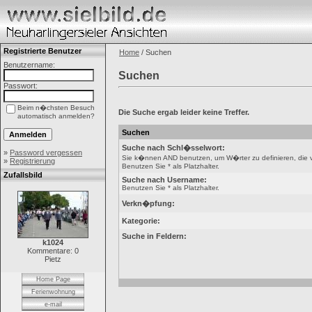
Registrierte Benutzer
Home
/ Suchen
Benutzername:
Suchen
Passwort:
Beim n�chsten Besuch
Die Suche ergab leider keine Treffer.
automatisch anmelden?
Suchen
Suche nach Schl�sselwort:
»
Password vergessen
Sie k�nnen AND benutzen, um W�rter zu definieren, die 
»
Registrierung
Benutzen Sie * als Platzhalter.
Zufallsbild
Suche nach Username:
Benutzen Sie * als Platzhalter.
Verkn�pfung:
Kategorie:
Suche in Feldern:
k1024
Kommentare: 0
Pietz
Home Page
Ferienwohnung
e-mail