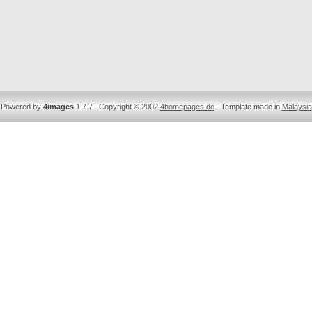
Powered by
4images
1.7.7 Copyright © 2002
4homepages.de
Template made in
Malaysia