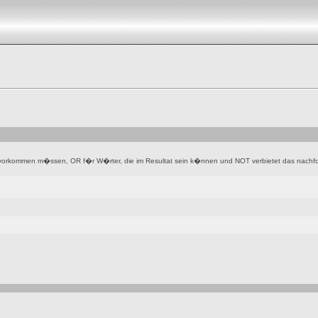
vorkommen m�ssen, OR f�r W�rter, die im Resultat sein k�nnen und NOT verbietet das nachfol