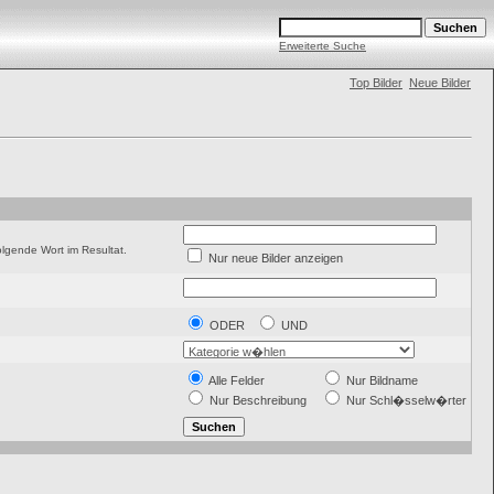
Erweiterte Suche
Top Bilder
Neue Bilder
gende Wort im Resultat.
Nur neue Bilder anzeigen
ODER
UND
Alle Felder
Nur Bildname
Nur Beschreibung
Nur Schl�sselw�rter