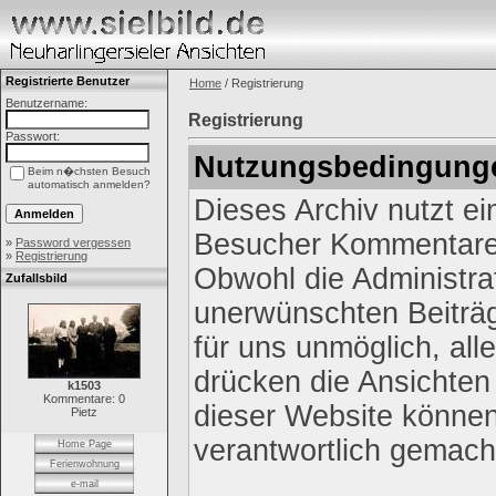
Registrierte Benutzer
Home
/ Registrierung
Benutzername:
Registrierung
Passwort:
Nutzungsbedingung
Beim n�chsten Besuch
automatisch anmelden?
Dieses Archiv nutzt e
Besucher Kommentare 
»
Password vergessen
»
Registrierung
Obwohl die Administrat
Zufallsbild
unerwünschten Beiträg
für uns unmöglich, all
drücken die Ansichten
k1503
Kommentare: 0
dieser Website können 
Pietz
verantwortlich gemach
Home Page
Ferienwohnung
e-mail