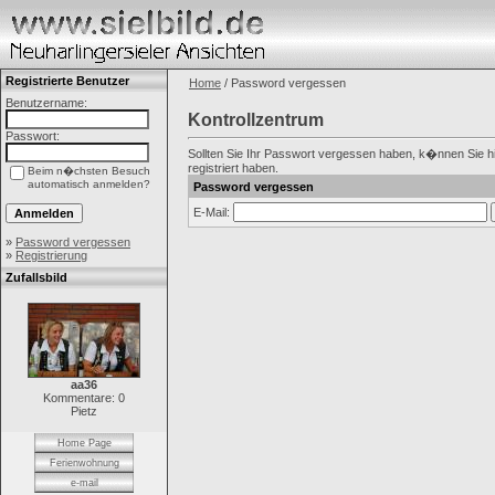
Registrierte Benutzer
Home
/ Password vergessen
Benutzername:
Kontrollzentrum
Passwort:
Sollten Sie Ihr Passwort vergessen haben, k�nnen Sie hie
registriert haben.
Beim n�chsten Besuch
automatisch anmelden?
Password vergessen
E-Mail:
»
Password vergessen
»
Registrierung
Zufallsbild
aa36
Kommentare: 0
Pietz
Home Page
Ferienwohnung
e-mail