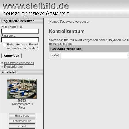
Registrierte Benutzer
Home
/ Password vergessen
Benutzername:
Kontrollzentrum
Passwort:
Sollten Sie Ihr Passwort vergessen haben, k�nnen Sie hie
registriert haben.
Beim n�chsten Besuch
automatisch anmelden?
Password vergessen
E-Mail:
»
Password vergessen
»
Registrierung
Zufallsbild
f8753
Kommentare: 0
Pietz
Home Page
Ferienwohnung
e-mail