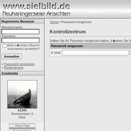
Registrierte Benutzer
Home
/ Password vergessen
Benutzername:
Kontrollzentrum
Passwort:
Sollten Sie Ihr Passwort vergessen haben, k�nnen Sie hier
Beim n�chsten Besuch
Password vergessen
automatisch anmelden?
E-Mail:
»
Password vergessen
»
Registrierung
Zufallsbild
k1344
Kommentare: 0
Pietz
Home Page