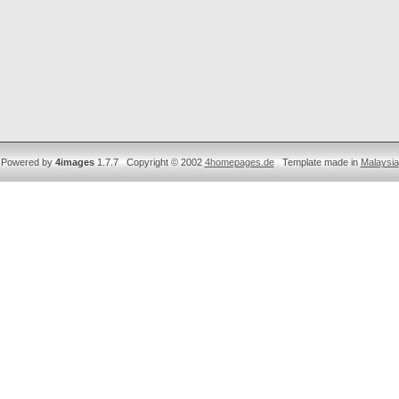
Powered by
4images
1.7.7 Copyright © 2002
4homepages.de
Template made in
Malaysia