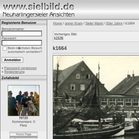
Registrierte Benutzer
Home
/
anner Kram
/
Sieler Markt
/
50er Jahre
/ k1664
Benutzername:
Vorheriges Bild:
k1536
Passwort:
k1664
Beim n�chsten Besuch
automatisch anmelden?
»
Password vergessen
»
Registrierung
Zufallsbild
f9720
Kommentare: 0
Pietz
Home Page