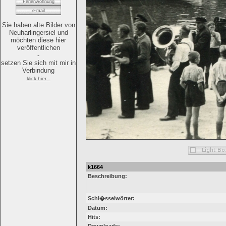
Ferienwohnung
e-mail
Sie haben alte Bilder von
Neuharlingersiel und
möchten diese hier
veröffentlichen
-
setzen Sie sich mit mir in
Verbindung
klick hier...
k1664
Beschreibung:
Schl�sselwörter:
Datum:
Hits: