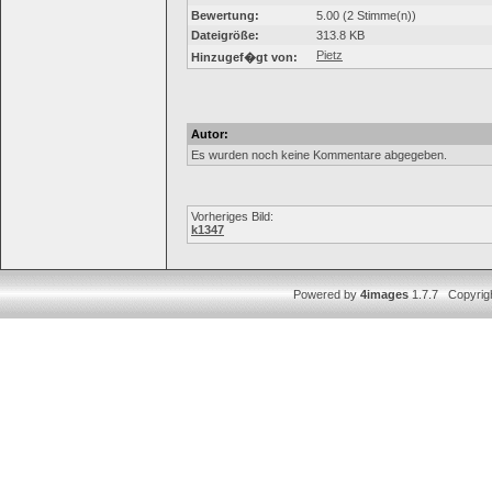
Bewertung:
5.00 (2 Stimme(n))
Dateigröße:
313.8 KB
Pietz
Hinzugef�gt von:
Autor:
Es wurden noch keine Kommentare abgegeben.
Vorheriges Bild:
k1347
Powered by
4images
1.7.7 Copyrig