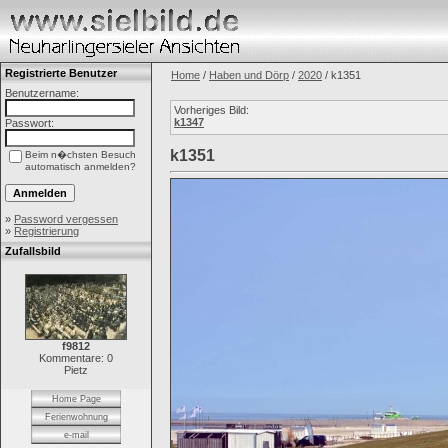
Registrierte Benutzer
Home
/
Haben und Dörp
/
2020
/ k1351
Benutzername:
Vorheriges Bild:
k1347
Passwort:
k1351
Beim n�chsten Besuch
automatisch anmelden?
»
Password vergessen
»
Registrierung
Zufallsbild
f9812
Kommentare: 0
Pietz
Home Page
Ferienwohnung
e-mail