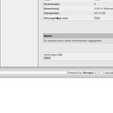
Downloads:
0
Bewertung:
5.00 (4 Stimme
Dateigröße:
457.6 KB
Pietz
Hinzugef�gt von:
Autor:
Es wurden noch keine Kommentare abgegeben.
Vorheriges Bild:
f8947
Powered by
4images
1.7.7 Copyrig