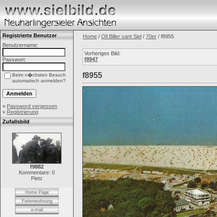
Registrierte Benutzer
Home
/
Oll Biller vant Siel
/
70er
/ f8955
Benutzername:
Vorheriges Bild:
f8947
Passwort:
f8955
Beim n�chsten Besuch
automatisch anmelden?
»
Password vergessen
»
Registrierung
Zufallsbild
f9882
Kommentare: 0
Pietz
Home Page
Ferienwohnung
e-mail