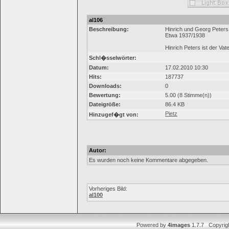
al106
Beschreibung:
Hinrich und Georg Peters
Etwa 1937/1938
Hinrich Peters ist der Va
Schl�sselwörter:
Datum:
17.02.2010 10:30
Hits:
187737
Downloads:
0
Bewertung:
5.00 (8 Stimme(n))
Dateigröße:
86.4 KB
Pietz
Hinzugef�gt von:
Autor:
Es wurden noch keine Kommentare abgegeben.
Vorheriges Bild:
al100
Powered by
4images
1.7.7 Copyrig