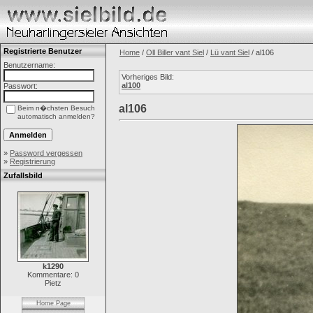
Registrierte Benutzer
Home
/
Oll Biller vant Siel
/
Lü vant Siel
/ al106
Benutzername:
Vorheriges Bild:
al100
Passwort:
al106
Beim n�chsten Besuch
automatisch anmelden?
»
Password vergessen
»
Registrierung
Zufallsbild
k1290
Kommentare: 0
Pietz
Home Page