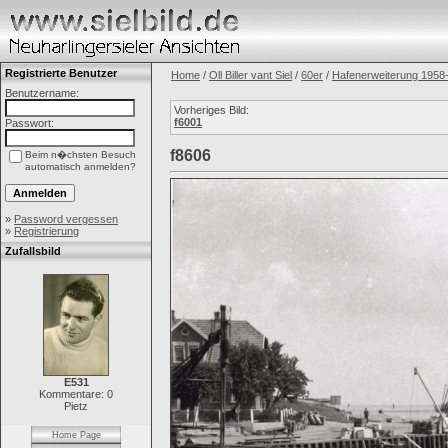
Registrierte Benutzer
Home
/
Oll Biller vant Siel
/
60er
/
Hafenerweiterung 1958
Benutzername:
Vorheriges Bild:
f6001
Passwort:
f8606
Beim n�chsten Besuch
automatisch anmelden?
»
Password vergessen
»
Registrierung
Zufallsbild
E531
Kommentare: 0
Pietz
Home Page