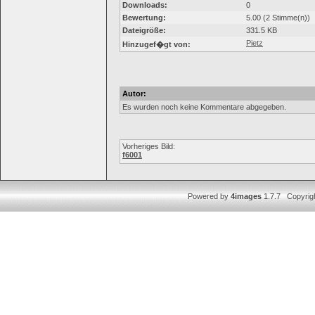
Downloads:
0
Bewertung:
5.00 (2 Stimme(n))
Dateigröße:
331.5 KB
Pietz
Hinzugef�gt von:
Autor:
Es wurden noch keine Kommentare abgegeben.
Vorheriges Bild:
f6001
Powered by
4images
1.7.7 Copyrig