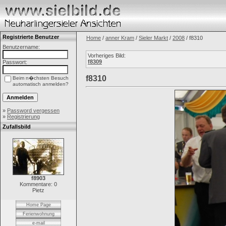
Registrierte Benutzer
Home
/
anner Kram
/
Sieler Markt
/
2008
/ f8310
Benutzername:
Vorheriges Bild:
f8309
Passwort:
f8310
Beim n�chsten Besuch
automatisch anmelden?
»
Password vergessen
»
Registrierung
Zufallsbild
f8903
Kommentare: 0
Pietz
Home Page
Ferienwohnung
e-mail