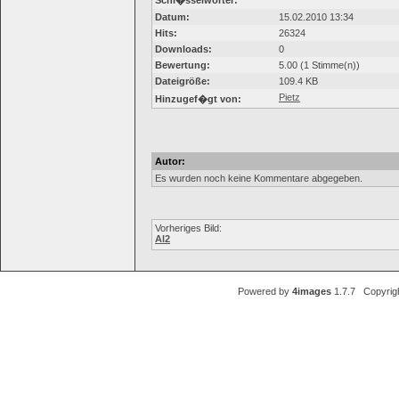
Schl�sselwörter:
Datum:
15.02.2010 13:34
Hits:
26324
Downloads:
0
Bewertung:
5.00 (1 Stimme(n))
Dateigröße:
109.4 KB
Pietz
Hinzugef�gt von:
Autor:
Es wurden noch keine Kommentare abgegeben.
Vorheriges Bild:
Al2
Powered by
4images
1.7.7 Copyrig