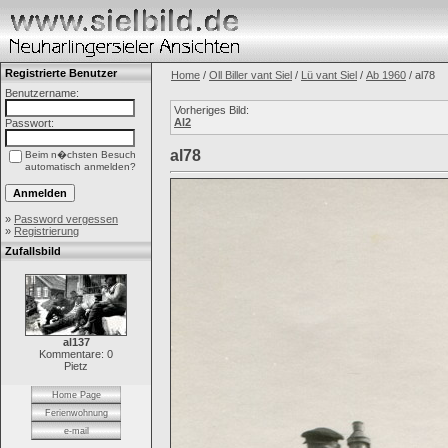
Registrierte Benutzer
Home
/
Oll Biller vant Siel
/
Lü vant Siel
/
Ab 1960
/ al78
Benutzername:
Vorheriges Bild:
Al2
Passwort:
al78
Beim n�chsten Besuch
automatisch anmelden?
»
Password vergessen
»
Registrierung
Zufallsbild
al137
Kommentare: 0
Pietz
Home Page
Ferienwohnung
e-mail