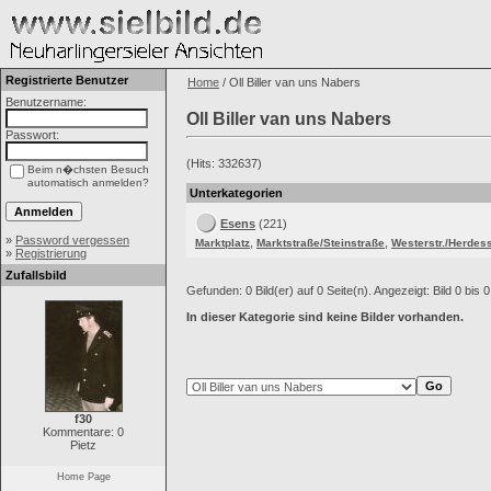
Registrierte Benutzer
Home
/ Oll Biller van uns Nabers
Benutzername:
Oll Biller van uns Nabers
Passwort:
(Hits: 332637)
Beim n�chsten Besuch
automatisch anmelden?
Unterkategorien
Esens
(221)
»
Password vergessen
,
,
Marktplatz
Marktstraße/Steinstraße
Westerstr./Herdess
»
Registrierung
Zufallsbild
Gefunden: 0 Bild(er) auf 0 Seite(n). Angezeigt: Bild 0 bis 0
In dieser Kategorie sind keine Bilder vorhanden.
f30
Kommentare: 0
Pietz
Home Page