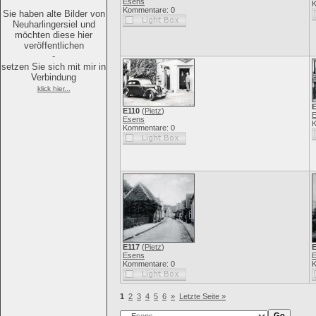
Esens
K
Kommentare: 0
Sie haben alte Bilder von
Neuharlingersiel und
möchten diese hier
veröffentlichen
-
setzen Sie sich mit mir in
Verbindung
klick hier...
E
E110
(
Pietz
)
Esens
K
Kommentare: 0
E117
(
Pietz
)
E
Esens
Kommentare: 0
K
1
2
3
4
5
6
»
Letzte Seite »