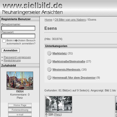
Registrierte Benutzer
Home
/
Oll Biller van uns Nabers
/ Esens
Benutzername:
Esens
Passwort:
(Hits: 301974)
Beim n�chsten Besuch
automatisch anmelden?
Unterkategorien
Marktplatz
(31)
»
Password vergessen
»
Registrierung
Marktstraße/Steinstraße
(27)
Zufallsbild
Westerstr./Herdesstr.
(16)
Herrenwall /Vor dem Drostentor
(9)
Gefunden: 81 Bild(er) auf 9 Seite(n). Angezeigt: Bild 1 bis 
f9054
Kommentare: 0
Pietz
Home Page
Ferienwohnung
E
E-118
(
Pietz
)
e-mail