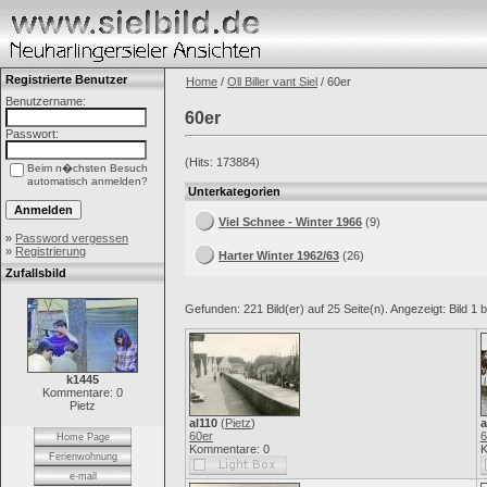
Registrierte Benutzer
Home
/
Oll Biller vant Siel
/ 60er
Benutzername:
60er
Passwort:
(Hits: 173884)
Beim n�chsten Besuch
automatisch anmelden?
Unterkategorien
Viel Schnee - Winter 1966
(9)
»
Password vergessen
»
Registrierung
Harter Winter 1962/63
(26)
Zufallsbild
Gefunden: 221 Bild(er) auf 25 Seite(n). Angezeigt: Bild 1 b
k1445
Kommentare: 0
Pietz
al110
(
Pietz
)
a
60er
6
Home Page
Kommentare: 0
K
Ferienwohnung
e-mail