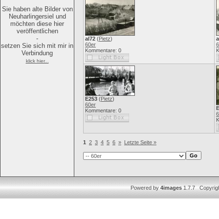
Sie haben alte Bilder von
Neuharlingersiel und
möchten diese hier
veröffentlichen
-
al72
(
Pietz
)
a
60er
6
setzen Sie sich mit mir in
Kommentare: 0
K
Verbindung
klick hier...
E253
(
Pietz
)
60er
Kommentare: 0
6
K
1
2
3
4
5
6
»
Letzte Seite »
Powered by
4images
1.7.7 Copyrig