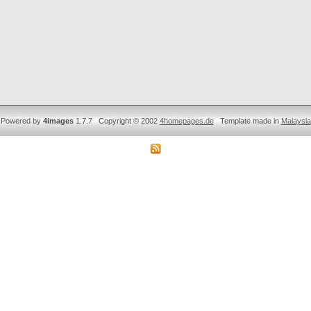
Powered by
4images
1.7.7 Copyright © 2002
4homepages.de
Template made in
Malaysia