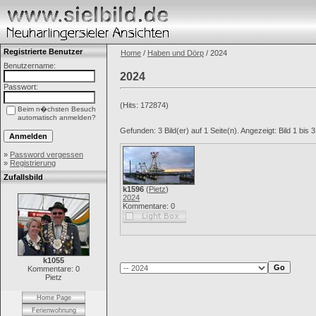
Registrierte Benutzer
Home
/
Haben und Dörp
/ 2024
Benutzername:
2024
Passwort:
(Hits: 172874)
Beim n�chsten Besuch
automatisch anmelden?
Gefunden: 3 Bild(er) auf 1 Seite(n). Angezeigt: Bild 1 bis 3
»
Password vergessen
»
Registrierung
Zufallsbild
k1596
(
Pietz
)
2024
Kommentare: 0
k1055
Kommentare: 0
Pietz
Home Page
Ferienwohnung