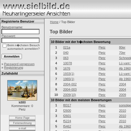
Registrierte Benutzer
Home
/ Top Bilder
Benutzername:
Top Bilder
Passwort:
10 Bilder mit der h�chsten Bewertung
Beim n�chsten Besuch
1
021a
Pietz
80er
automatisch anmelden?
2
040
Pietz
70er
3
063
Pietz
Schneek
4
10078
Pietz
Lü vant 
»
Password vergessen
»
Registrierung
5
1676
Pietz
Ab 1960
Zufallsbild
6
1933(1)
Pietz
Lü vant 
7
1965(1)
Pietz
Ab 1960
8
2004-002
Pietz
2004
9
2004-003
Pietz
2004
10
2009(10)
Pietz
2009
10 Bilder mit den meisten Bewertungen
k880
1
f8317
Pietz
sonstig
Kommentare: 0
Pietz
2
f2600
Pietz
2010
3
f2601
Pietz
2010
Home Page
4
f5224
Pietz
2010
Ferienwohnung
5
f5462
Pietz
Ab 1960
e-mail