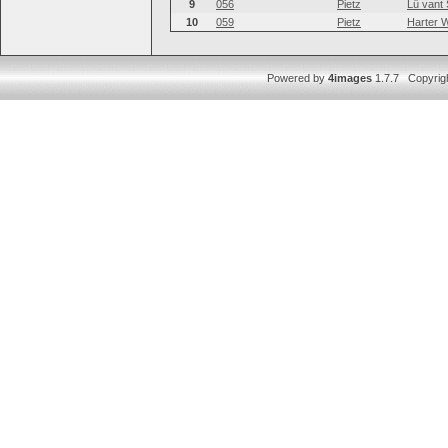
9
056
Pietz
Lü vant 
10
059
Pietz
Harter W
Powered by
4images
1.7.7 Copyrig