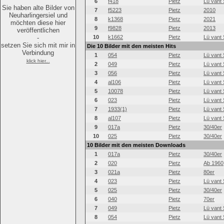
6
f418
Pietz
Lü vant 
Sie haben alte Bilder von
7
f5223
Pietz
2010
Neuharlingersiel und
8
k1368
Pietz
2021
möchten diese hier
9
f9828
Pietz
2013
veröffentlichen
-
10
k1662
Pietz
Lü vant 
setzen Sie sich mit mir in
Die 10 Bilder mit den meisten Hits
Verbindung
1
054
Pietz
Lü vant 
klick hier...
2
049
Pietz
Lü vant 
3
056
Pietz
Lü vant 
4
al106
Pietz
Lü vant 
5
10078
Pietz
Lü vant 
6
023
Pietz
Lü vant 
7
1933(1)
Pietz
Lü vant 
8
al107
Pietz
Lü vant 
9
017a
Pietz
30/40er
10
025
Pietz
30/40er
10 Bilder mit den meisten Downloads
1
017a
Pietz
30/40er
2
020
Pietz
Ab 1960
3
021a
Pietz
80er
4
023
Pietz
Lü vant 
5
025
Pietz
30/40er
6
040
Pietz
70er
7
049
Pietz
Lü vant 
8
054
Pietz
Lü vant 