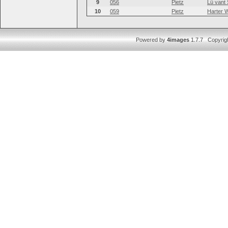
9
056
Pietz
Lü vant 
10
059
Pietz
Harter W
Powered by
4images
1.7.7 Copyrig