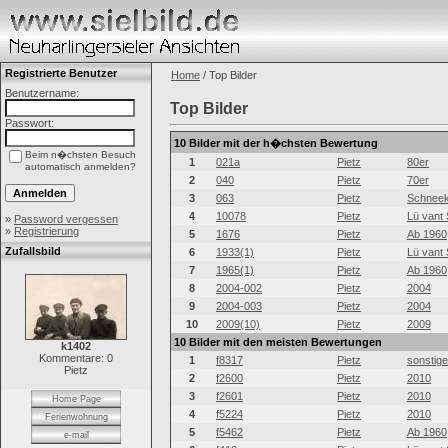
Registrierte Benutzer
Home
/ Top Bilder
Benutzername:
Top Bilder
Passwort:
10 Bilder mit der h�chsten Bewertung
Beim n�chsten Besuch
1
021a
Pietz
80er
automatisch anmelden?
2
040
Pietz
70er
3
063
Pietz
Schneek
4
10078
Pietz
Lü vant 
»
Password vergessen
»
Registrierung
5
1676
Pietz
Ab 1960
Zufallsbild
6
1933(1)
Pietz
Lü vant 
7
1965(1)
Pietz
Ab 1960
8
2004-002
Pietz
2004
9
2004-003
Pietz
2004
10
2009(10)
Pietz
2009
10 Bilder mit den meisten Bewertungen
k1402
Kommentare: 0
1
f8317
Pietz
sonstig
Pietz
2
f2600
Pietz
2010
3
f2601
Pietz
2010
Home Page
4
f5224
Pietz
2010
Ferienwohnung
5
f5462
Pietz
Ab 1960
e-mail