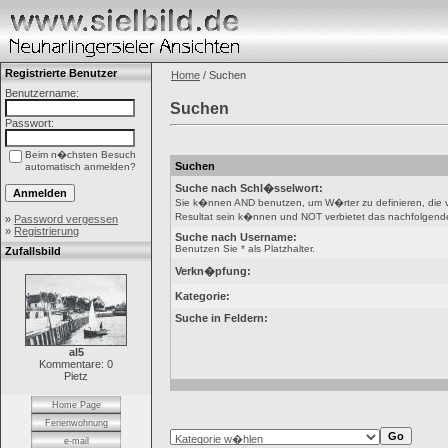
Registrierte Benutzer
Home
/ Suchen
Benutzername:
Suchen
Passwort:
Beim n�chsten Besuch
Suchen
automatisch anmelden?
Suche nach Schl�sselwort:
Sie k�nnen AND benutzen, um W�rter zu definieren, die
Resultat sein k�nnen und NOT verbietet das nachfolgende W
»
Password vergessen
»
Registrierung
Suche nach Username:
Benutzen Sie * als Platzhalter.
Zufallsbild
Verkn�pfung:
Kategorie:
Suche in Feldern:
al5
Kommentare: 0
Pietz
Home Page
Ferienwohnung
e-mail