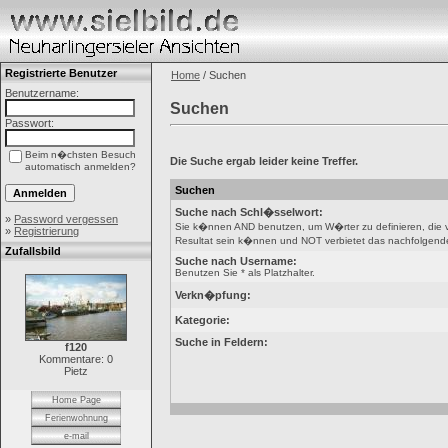
Registrierte Benutzer
Home
/ Suchen
Benutzername:
Suchen
Passwort:
Beim n�chsten Besuch
Die Suche ergab leider keine Treffer.
automatisch anmelden?
Suchen
Suche nach Schl�sselwort:
»
Password vergessen
Sie k�nnen AND benutzen, um W�rter zu definieren, die
»
Registrierung
Resultat sein k�nnen und NOT verbietet das nachfolgende W
Zufallsbild
Suche nach Username:
Benutzen Sie * als Platzhalter.
Verkn�pfung:
Kategorie:
Suche in Feldern:
f120
Kommentare: 0
Pietz
Home Page
Ferienwohnung
e-mail