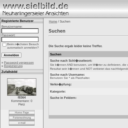
Registrierte Benutzer
Home
/ Suchen
Benutzername:
Suchen
Passwort:
Beim n�chsten Besuch
Die Suche ergab leider keine Treffer.
automatisch anmelden?
Suchen
Suche nach Schl�sselwort:
»
Password vergessen
Sie k�nnen AND benutzen, um W�rter zu definieren, die
»
Registrierung
Resultat sein k�nnen und NOT verbietet das nachfolgende W
Zufallsbild
Suche nach Username:
Benutzen Sie * als Platzhalter.
Verkn�pfung:
Kategorie:
f8364
Suche in Feldern:
Kommentare: 0
Pietz
Home Page
Ferienwohnung
e-mail