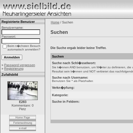
Registrierte Benutzer
Home
/ Suchen
Benutzername:
Suchen
Passwort:
Beim n�chsten Besuch
Die Suche ergab leider keine Treffer.
automatisch anmelden?
Suchen
Suche nach Schl�sselwort:
»
Password vergessen
Sie k�nnen AND benutzen, um W�rter zu definieren, die
»
Registrierung
Resultat sein k�nnen und NOT verbietet das nachfolgende W
Zufallsbild
Suche nach Username:
Benutzen Sie * als Platzhalter.
Verkn�pfung:
Kategorie:
Suche in Feldern:
E283
Kommentare: 0
Pietz
Home Page
Ferienwohnung
e-mail