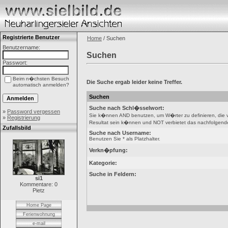
Registrierte Benutzer
Home
/ Suchen
Benutzername:
Suchen
Passwort:
Beim n�chsten Besuch
Die Suche ergab leider keine Treffer.
automatisch anmelden?
Suchen
Suche nach Schl�sselwort:
»
Password vergessen
Sie k�nnen AND benutzen, um W�rter zu definieren, die
»
Registrierung
Resultat sein k�nnen und NOT verbietet das nachfolgende W
Zufallsbild
Suche nach Username:
Benutzen Sie * als Platzhalter.
Verkn�pfung:
Kategorie:
Suche in Feldern:
si1
Kommentare: 0
Pietz
Home Page
Ferienwohnung
e-mail