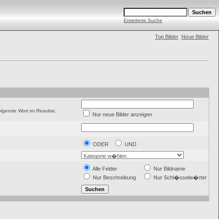
Erweiterte Suche
Top Bilder
Neue Bilder
gende Wort im Resultat.
Nur neue Bilder anzeigen
ODER
UND
Alle Felder
Nur Bildname
Nur Beschreibung
Nur Schl�sselw�rter