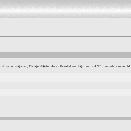
vorkommen m�ssen, OR f�r W�rter, die im Resultat sein k�nnen und NOT verbietet das nachfol