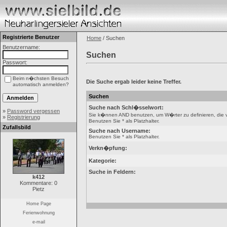
Registrierte Benutzer
Home
/ Suchen
Benutzername:
Suchen
Passwort:
Beim n�chsten Besuch
Die Suche ergab leider keine Treffer.
automatisch anmelden?
Suchen
Suche nach Schl�sselwort:
»
Password vergessen
Sie k�nnen AND benutzen, um W�rter zu definieren, die 
»
Registrierung
Benutzen Sie * als Platzhalter.
Zufallsbild
Suche nach Username:
Benutzen Sie * als Platzhalter.
Verkn�pfung:
Kategorie:
Suche in Feldern:
k412
Kommentare: 0
Pietz
Home Page
Ferienwohnung
e-mail