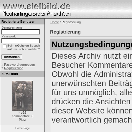
Registrierte Benutzer
Home
/ Registrierung
Benutzername:
Registrierung
Passwort:
Nutzungsbedingung
Beim n�chsten Besuch
automatisch anmelden?
Dieses Archiv nutzt e
Besucher Kommentare 
»
Password vergessen
»
Registrierung
Obwohl die Administrat
Zufallsbild
unerwünschten Beiträg
für uns unmöglich, all
drücken die Ansichten
dieser Website können 
ho29
Kommentare: 0
verantwortlich gemach
Pietz
Home Page