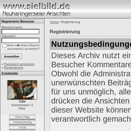
Registrierte Benutzer
Home
/ Registrierung
Benutzername:
Registrierung
Passwort:
Nutzungsbedingung
Beim n�chsten Besuch
automatisch anmelden?
Dieses Archiv nutzt e
Besucher Kommentare 
»
Password vergessen
»
Registrierung
Obwohl die Administrat
Zufallsbild
unerwünschten Beiträg
für uns unmöglich, all
drücken die Ansichten
f284
Kommentare: 0
dieser Website können 
Pietz
verantwortlich gemach
Home Page
Ferienwohnung
e-mail