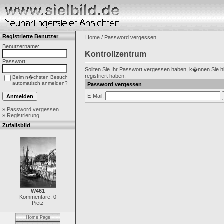
Registrierte Benutzer
Home
/ Password vergessen
Benutzername:
Kontrollzentrum
Passwort:
Sollten Sie Ihr Passwort vergessen haben, k�nnen Sie hie
registriert haben.
Beim n�chsten Besuch
automatisch anmelden?
Password vergessen
E-Mail:
»
Password vergessen
»
Registrierung
Zufallsbild
W461
Kommentare: 0
Pietz
Home Page