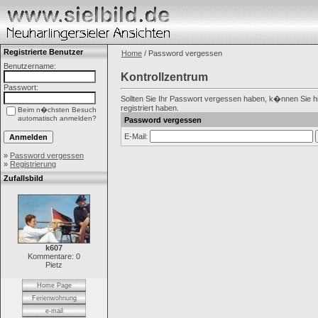
Registrierte Benutzer
Home
/ Password vergessen
Benutzername:
Kontrollzentrum
Passwort:
Sollten Sie Ihr Passwort vergessen haben, k�nnen Sie hie
registriert haben.
Beim n�chsten Besuch
automatisch anmelden?
Password vergessen
E-Mail:
»
Password vergessen
»
Registrierung
Zufallsbild
k607
Kommentare: 0
Pietz
Home Page
Ferienwohnung
e-mail