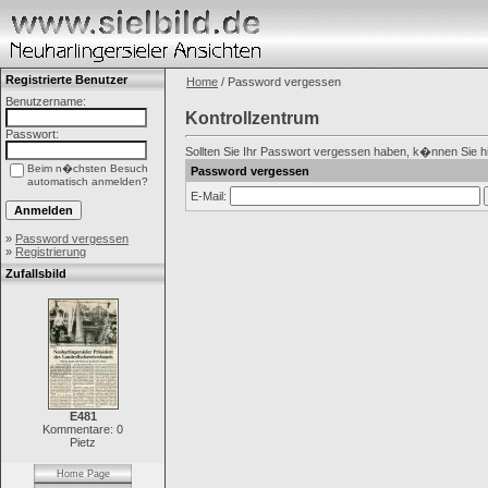
Registrierte Benutzer
Home
/ Password vergessen
Benutzername:
Kontrollzentrum
Passwort:
Sollten Sie Ihr Passwort vergessen haben, k�nnen Sie hier
Beim n�chsten Besuch
Password vergessen
automatisch anmelden?
E-Mail:
»
Password vergessen
»
Registrierung
Zufallsbild
E481
Kommentare: 0
Pietz
Home Page