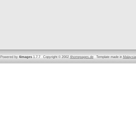
Powered by
4images
1.7.7 Copyright © 2002
4homepages.de
Template made in
Malaysia