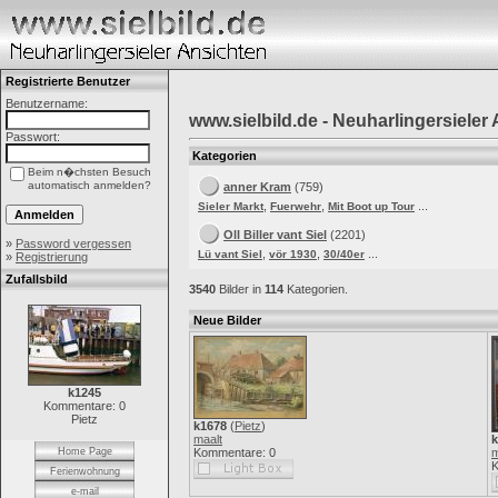
Registrierte Benutzer
Benutzername:
www.sielbild.de - Neuharlingersieler
Passwort:
Kategorien
Beim n�chsten Besuch
automatisch anmelden?
anner Kram
(759)
,
,
...
Sieler Markt
Fuerwehr
Mit Boot up Tour
Oll Biller vant Siel
(2201)
»
Password vergessen
,
,
...
Lü vant Siel
vör 1930
30/40er
»
Registrierung
Zufallsbild
3540
Bilder in
114
Kategorien.
Neue Bilder
k1245
Kommentare: 0
Pietz
k1678
(
Pietz
)
maalt
k
Home Page
Kommentare: 0
m
K
Ferienwohnung
e-mail