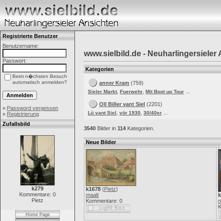
Registrierte Benutzer
Benutzername:
www.sielbild.de - Neuharlingersieler
Passwort:
Kategorien
Beim n�chsten Besuch
automatisch anmelden?
anner Kram
(759)
,
,
...
Sieler Markt
Fuerwehr
Mit Boot up Tour
Oll Biller vant Siel
(2201)
»
Password vergessen
,
,
...
Lü vant Siel
vör 1930
30/40er
»
Registrierung
Zufallsbild
3540
Bilder in
114
Kategorien.
Neue Bilder
k279
k1678
(
Pietz
)
Kommentare: 0
maalt
k
Pietz
Kommentare: 0
m
K
Home Page