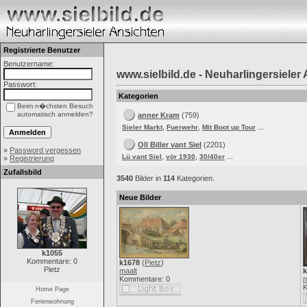
Registrierte Benutzer
Benutzername:
www.sielbild.de - Neuharlingersieler
Passwort:
Kategorien
Beim n�chsten Besuch
automatisch anmelden?
anner Kram
(759)
,
,
...
Sieler Markt
Fuerwehr
Mit Boot up Tour
Oll Biller vant Siel
(2201)
»
Password vergessen
,
,
...
Lü vant Siel
vör 1930
30/40er
»
Registrierung
Zufallsbild
3540
Bilder in
114
Kategorien.
Neue Bilder
k1055
Kommentare: 0
k1678
(
Pietz
)
Pietz
maalt
k
Kommentare: 0
m
K
Home Page
Ferienwohnung