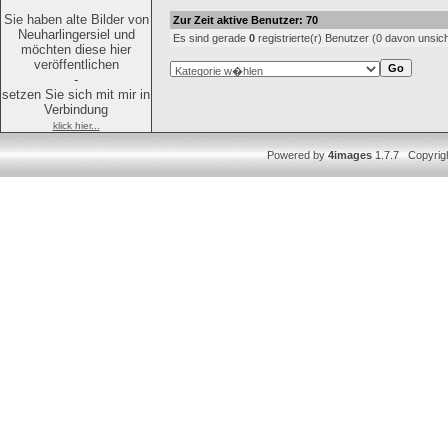
Sie haben alte Bilder von
Zur Zeit aktive Benutzer: 70
Neuharlingersiel und
Es sind gerade
0
registrierte(r) Benutzer (0 davon unsic
möchten diese hier
veröffentlichen
-
setzen Sie sich mit mir in
Verbindung
klick hier...
Powered by
4images
1.7.7 Copyrig