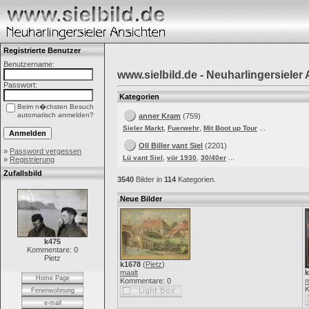
Registrierte Benutzer
Benutzername:
www.sielbild.de - Neuharlingersieler
Passwort:
Kategorien
Beim n�chsten Besuch
automatisch anmelden?
anner Kram
(759)
,
,
...
Sieler Markt
Fuerwehr
Mit Boot up Tour
Oll Biller vant Siel
(2201)
»
Password vergessen
,
,
...
Lü vant Siel
vör 1930
30/40er
»
Registrierung
Zufallsbild
3540
Bilder in
114
Kategorien.
Neue Bilder
k475
Kommentare: 0
Pietz
k1678
(
Pietz
)
maalt
k
Home Page
Kommentare: 0
m
K
Ferienwohnung
e-mail