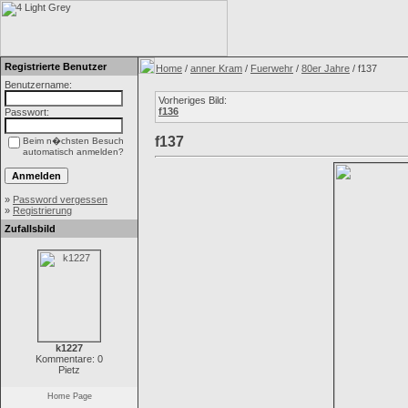
Registrierte Benutzer
Home
/
anner Kram
/
Fuerwehr
/
80er Jahre
/ f137
Benutzername:
Vorheriges Bild:
f136
Passwort:
f137
Beim n�chsten Besuch
automatisch anmelden?
»
Password vergessen
»
Registrierung
Zufallsbild
k1227
Kommentare: 0
Pietz
Home Page