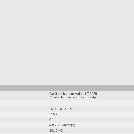
Geräteschau am Hafen 1.7.1989
Ammo Hammer und Edith Santjer
25.02.2010 21:12
5100
0
4.85 (7 Stimme(n))
101.5 KB