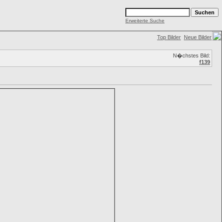
Erweiterte Suche
Top Bilder
Neue Bilder
N�chstes Bild:
f139