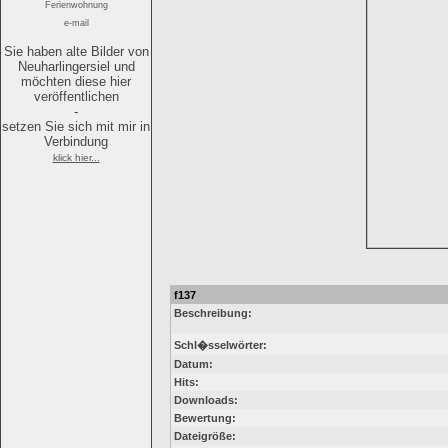
Ferienwohnung
e-mail
Sie haben alte Bilder von
Neuharlingersiel und
möchten diese hier
veröffentlichen
-
setzen Sie sich mit mir in
Verbindung
klick hier...
f137
Beschreibung:
Schl�sselwörter:
Datum:
Hits:
Downloads:
Bewertung:
Dateigröße: