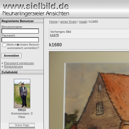
Registrierte Benutzer
Home
/
anner Kram
/
maalt
/ k1680
Benutzername:
Vorheriges Bild:
k1679
Passwort:
k1680
Beim n�chsten Besuch
automatisch anmelden?
»
Password vergessen
»
Registrierung
Zufallsbild
f9910
Kommentare: 0
Pietz
Home Page