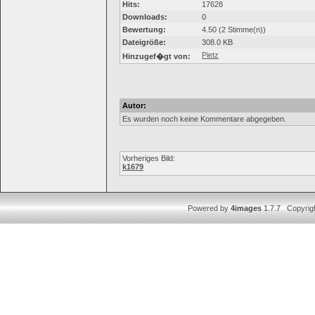
Hits:
17628
Downloads:
0
Bewertung:
4.50 (2 Stimme(n))
Dateigröße:
308.0 KB
Pietz
Hinzugef�gt von:
Autor:
Es wurden noch keine Kommentare abgegeben.
Vorheriges Bild:
k1679
Powered by
4images
1.7.7 Copyrig