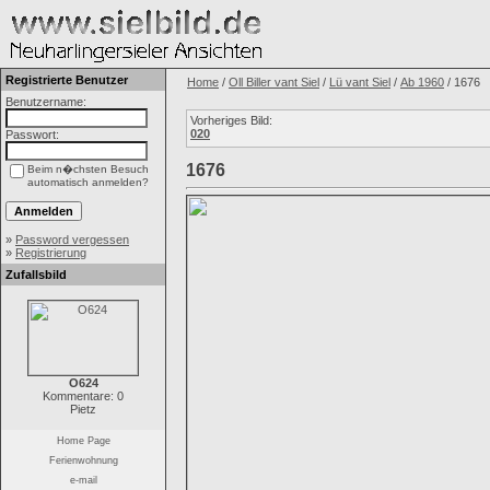
Registrierte Benutzer
Home
/
Oll Biller vant Siel
/
Lü vant Siel
/
Ab 1960
/ 1676
Benutzername:
Vorheriges Bild:
020
Passwort:
1676
Beim n�chsten Besuch
automatisch anmelden?
»
Password vergessen
»
Registrierung
Zufallsbild
O624
Kommentare: 0
Pietz
Home Page
Ferienwohnung
e-mail