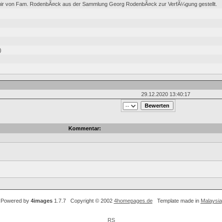
ir von Fam. RodenbÃ¤ck aus der Sammlung Georg RodenbÃ¤ck zur VerfÃ¼gung gestellt.
)
29.12.2020 13:40:17
Kommentar:
Powered by
4images
1.7.7 Copyright © 2002
4homepages.de
Template made in
Malaysia