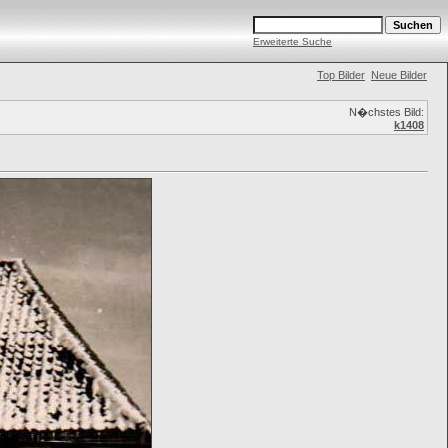
Erweiterte Suche
Top Bilder
Neue Bilder
N�chstes Bild:
k1408