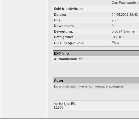
Das Foto wurde m
Schl�sselwörter:
Datum:
24.05.2021 18:43
Hits:
2585
Downloads:
0
Bewertung:
5.00 (4 Stimme(n)
Dateigröße:
94.8 KB
Pietz
Hinzugef�gt von:
EXIF Info
Aufnahmedatum:
Autor:
Es wurden noch keine Kommentare abgegeben.
Vorheriges Bild:
k1388