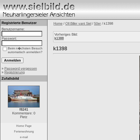
Registrierte Benutzer
Home
/
Oll Biller vant Siel
/
50er
/ k1398
Benutzername:
Vorheriges Bild:
k1388
Passwort:
k1398
Beim n�chsten Besuch
automatisch anmelden?
»
Password vergessen
»
Registrierung
Zufallsbild
f8241
Kommentare: 0
Pietz
Home Page
Ferienwohnung
e-mail