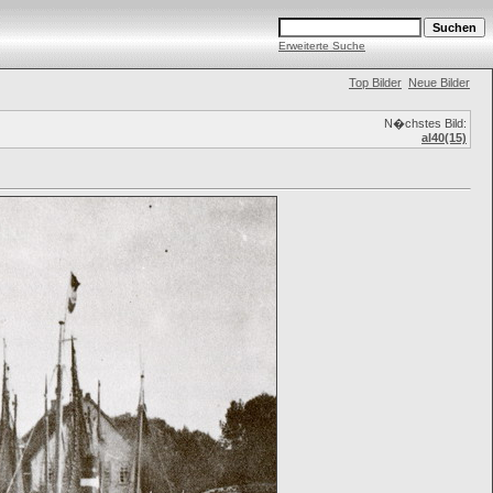
Erweiterte Suche
Top Bilder
Neue Bilder
N�chstes Bild:
al40(15)