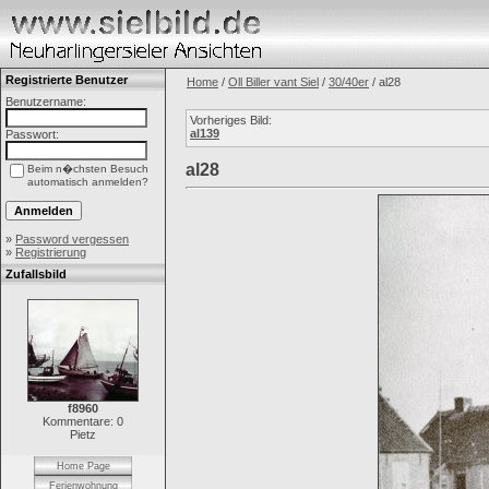
Registrierte Benutzer
Home
/
Oll Biller vant Siel
/
30/40er
/ al28
Benutzername:
Vorheriges Bild:
al139
Passwort:
al28
Beim n�chsten Besuch
automatisch anmelden?
»
Password vergessen
»
Registrierung
Zufallsbild
f8960
Kommentare: 0
Pietz
Home Page
Ferienwohnung