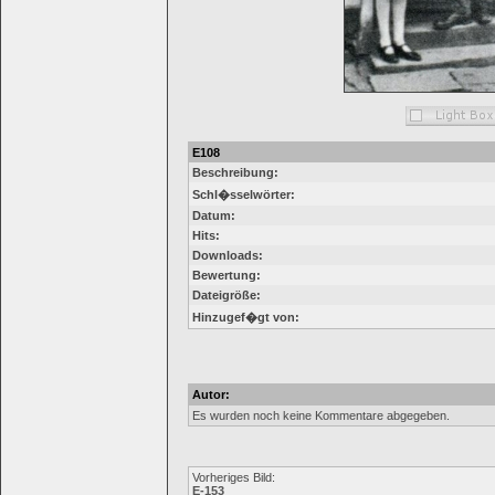
E108
Beschreibung:
Schl�sselwörter:
Datum:
Hits:
Downloads:
Bewertung:
Dateigröße:
Hinzugef�gt von:
Autor:
Es wurden noch keine Kommentare abgegeben.
Vorheriges Bild:
E-153