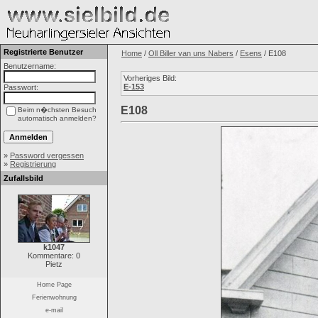
Registrierte Benutzer
Home
/
Oll Biller van uns Nabers
/
Esens
/ E108
Benutzername:
Vorheriges Bild:
E-153
Passwort:
E108
Beim n�chsten Besuch
automatisch anmelden?
»
Password vergessen
»
Registrierung
Zufallsbild
k1047
Kommentare: 0
Pietz
Home Page
Ferienwohnung
e-mail