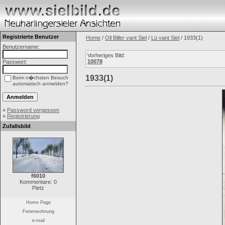
Registrierte Benutzer
Home
/
Oll Biller vant Siel
/
Lü vant Siel
/ 1933(1)
Benutzername:
Vorheriges Bild:
10078
Passwort:
1933(1)
Beim n�chsten Besuch
automatisch anmelden?
»
Password vergessen
»
Registrierung
Zufallsbild
f6010
Kommentare: 0
Pietz
Home Page
Ferienwohnung
e-mail