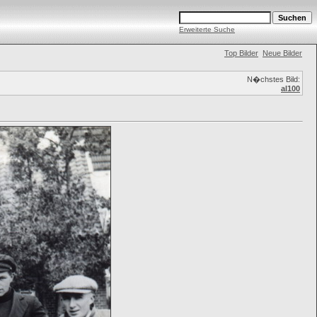
Erweiterte Suche
Top Bilder
Neue Bilder
N�chstes Bild:
al100