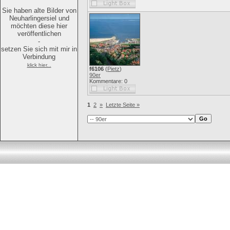
Sie haben alte Bilder von
Neuharlingersiel und
möchten diese hier
veröffentlichen
-
setzen Sie sich mit mir in
Verbindung
klick hier...
f6106
(
Pietz
)
90er
Kommentare: 0
1
2
»
Letzte Seite »