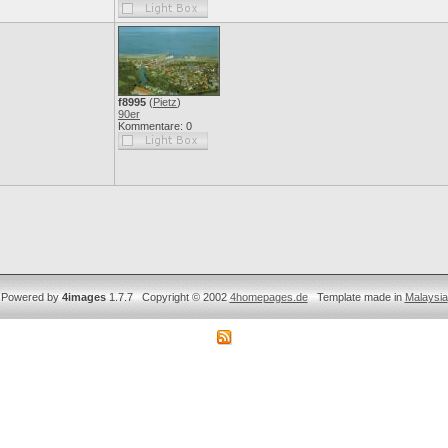
f8995
(
Pietz
)
90er
Kommentare: 0
Powered by
4images
1.7.7 Copyright © 2002
4homepages.de
Template made in
Malaysia