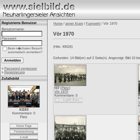
Registrierte Benutzer
Home
/
anner Kram
/
Fuerwehr
/ Vör 1970
Benutzername:
Vör 1970
Passwort:
(Hits: 49026)
Beim n�chsten Besuch
automatisch anmelden?
Gefunden: 14 Bild(er) auf 2 Seite(n). Angezeigt: Bild 10 bi
»
Password vergessen
»
Registrierung
Zufallsbild
f37
(
Pietz
)
Vör 1970
Kommentare: 0
f
V
K
k1153
Kommentare: 0
Pietz
Home Page
Ferienwohnung
V
e-mail