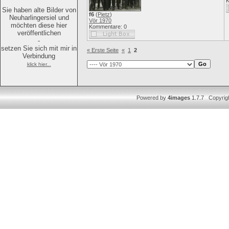
K
Sie haben alte Bilder von
f6
(
Pietz
)
Neuharlingersiel und
Vör 1970
möchten diese hier
Kommentare: 0
veröffentlichen
-
setzen Sie sich mit mir in
« Erste Seite
«
1
2
Verbindung
klick hier...
Powered by
4images
1.7.7 Copyrig