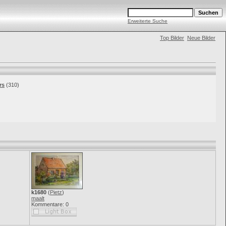
Erweiterte Suche
Top Bilder
Neue Bilder
rs
(310)
k1680
(
Pietz
)
maalt
Kommentare: 0