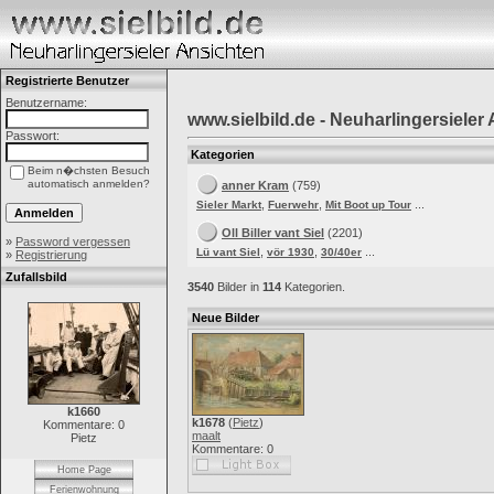
Registrierte Benutzer
Benutzername:
www.sielbild.de - Neuharlingersieler
Passwort:
Kategorien
Beim n�chsten Besuch
automatisch anmelden?
anner Kram
(759)
,
,
...
Sieler Markt
Fuerwehr
Mit Boot up Tour
Oll Biller vant Siel
(2201)
»
Password vergessen
,
,
...
Lü vant Siel
vör 1930
30/40er
»
Registrierung
Zufallsbild
3540
Bilder in
114
Kategorien.
Neue Bilder
k1660
k1678
(
Pietz
)
Kommentare: 0
maalt
Pietz
Kommentare: 0
Home Page
Ferienwohnung