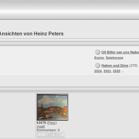
 Ansichten von Heinz Peters
Oll Biller van uns Nabe
,
Esens
Spiekeroog
Haben und Dörp
(270)
,
,
...
2024
2021
2020
k1679
(
Pietz
)
maalt
Kommentare: 0