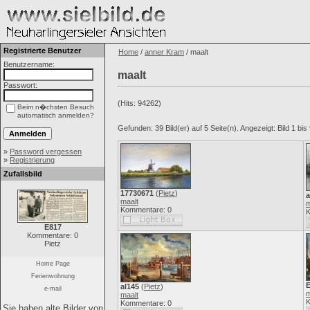
Registrierte Benutzer
Home
/
anner Kram
/ maalt
Benutzername:
maalt
Passwort:
(Hits: 94262)
Beim n�chsten Besuch
automatisch anmelden?
Gefunden: 39 Bild(er) auf 5 Seite(n). Angezeigt: Bild 1 bis 
»
Password vergessen
»
Registrierung
Zufallsbild
17730671
(
Pietz
)
a
maalt
m
Kommentare: 0
K
E817
Kommentare: 0
Pietz
Home Page
Ferienwohnung
al145
(
Pietz
)
e-mail
m
maalt
K
Kommentare: 0
Sie haben alte Bilder von