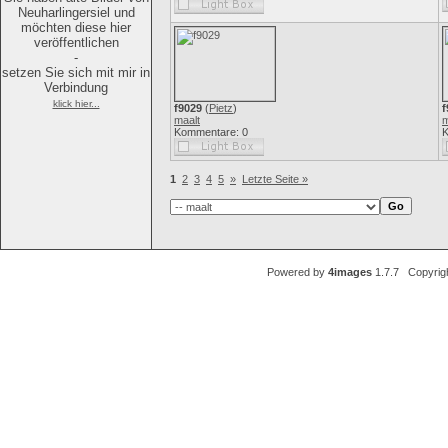
Neuharlingersiel und
möchten diese hier
veröffentlichen
-
setzen Sie sich mit mir in
Verbindung
klick hier...
f9029
(
Pietz
)
f
maalt
m
Kommentare: 0
K
1
2
3
4
5
»
Letzte Seite »
Powered by
4images
1.7.7 Copyrig