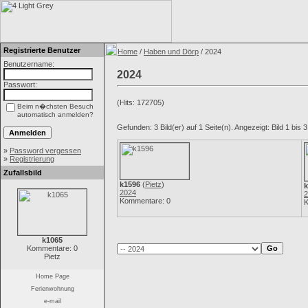
Registrierte Benutzer
Home
/
Haben und Dörp
/ 2024
Benutzername:
2024
Passwort:
(Hits: 172705)
Beim n�chsten Besuch
automatisch anmelden?
Gefunden: 3 Bild(er) auf 1 Seite(n). Angezeigt: Bild 1 bis 3
»
Password vergessen
»
Registrierung
Zufallsbild
k1596
(
Pietz
)
k
2024
2
Kommentare: 0
K
k1065
Kommentare: 0
Pietz
Home Page
Ferienwohnung
e-mail