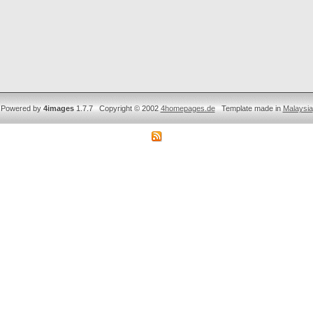
Powered by
4images
1.7.7 Copyright © 2002
4homepages.de
Template made in
Malaysia