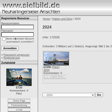
Registrierte Benutzer
Home
/
Haben und Dörp
/ 2024
Benutzername:
2024
Passwort:
(Hits: 172928)
Beim n�chsten Besuch
automatisch anmelden?
Gefunden: 3 Bild(er) auf 1 Seite(n). Angezeigt: Bild 1 bis 3
»
Password vergessen
»
Registrierung
Zufallsbild
k1596
(
Pietz
)
2024
Kommentare: 0
E720
Kommentare: 0
Pietz
Home Page
Ferienwohnung
e-mail