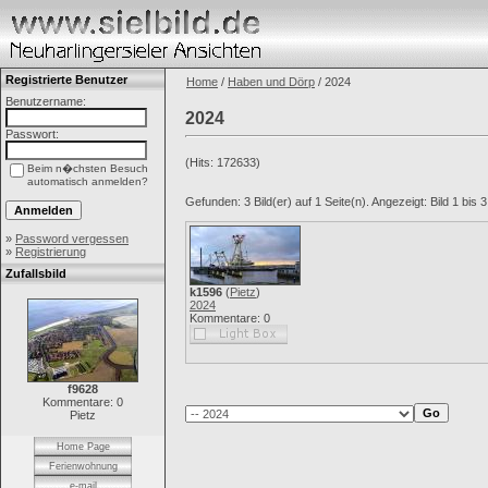
Registrierte Benutzer
Home
/
Haben und Dörp
/ 2024
Benutzername:
2024
Passwort:
(Hits: 172633)
Beim n�chsten Besuch
automatisch anmelden?
Gefunden: 3 Bild(er) auf 1 Seite(n). Angezeigt: Bild 1 bis 3
»
Password vergessen
»
Registrierung
Zufallsbild
k1596
(
Pietz
)
2024
Kommentare: 0
f9628
Kommentare: 0
Pietz
Home Page
Ferienwohnung
e-mail