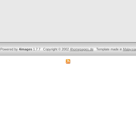
Powered by
4images
1.7.7 Copyright © 2002
4homepages.de
Template made in
Malaysia