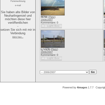
Ferienwohnung
e-mail
Sie haben alte Bilder von
Neuharlingersiel und
f8700
(
Pietz
)
f
möchten diese hier
2006/2007
2
veröffentlichen
Kommentare: 0
K
-
setzen Sie sich mit mir in
Verbindung
klick hier...
ï¿½1(3)
(
Pietz
)
ï
2006/2007
2
Kommentare: 0
K
Powered by
4images
1.7.7 Copyrig