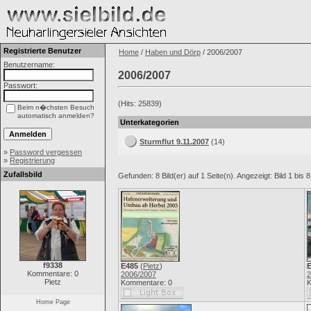
Registrierte Benutzer
Home
/
Haben und Dörp
/ 2006/2007
Benutzername:
2006/2007
Passwort:
(Hits: 25839)
Beim n�chsten Besuch
automatisch anmelden?
Unterkategorien
Sturmflut 9.11.2007
(14)
»
Password vergessen
»
Registrierung
Zufallsbild
Gefunden: 8 Bild(er) auf 1 Seite(n). Angezeigt: Bild 1 bis 8
f9338
E485
(
Pietz
)
Kommentare: 0
2006/2007
2
Pietz
Kommentare: 0
K
Home Page