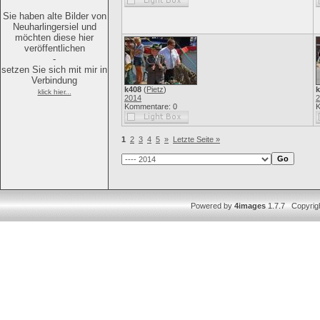
Sie haben alte Bilder von
Neuharlingersiel und
möchten diese hier
veröffentlichen
-
setzen Sie sich mit mir in
Verbindung
k408
(
Pietz
)
k
klick hier...
2014
2
Kommentare: 0
K
1
2
3
4
5
»
Letzte Seite »
Powered by
4images
1.7.7 Copyrig