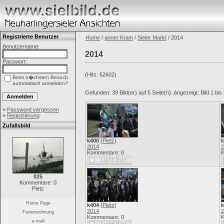
Registrierte Benutzer
Home
/
anner Kram
/
Sieler Markt
/ 2014
Benutzername:
2014
Passwort:
(Hits: 52602)
Beim n�chsten Besuch
automatisch anmelden?
Gefunden: 39 Bild(er) auf 5 Seite(n). Angezeigt: Bild 1 bis 
»
Password vergessen
»
Registrierung
Zufallsbild
k400
(
Pietz
)
k
2014
2
Kommentare: 0
K
025
Kommentare: 0
Pietz
Home Page
k404
(
Pietz
)
k
2014
2
Ferienwohnung
Kommentare: 0
K
e-mail